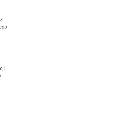
 Z
iego
cji
y