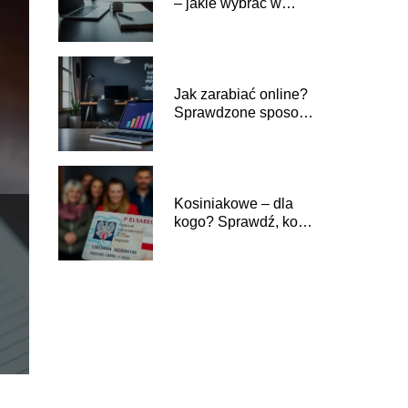
– jakie wybrać w
dzisiejszych czasach?
Jak zarabiać online?
Sprawdzone sposoby
na sukces w
Internecie
Kosiniakowe – dla
kogo? Sprawdź, komu
przysługuje to
świadczenie!