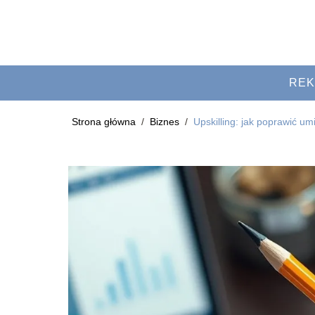
REK
Strona główna
/
Biznes
/
Upskilling: jak poprawić umi