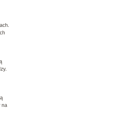
ach.
ych
ą
zy.
zą
y na