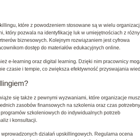
llingu, które z powodzeniem stosowane są w wielu organizacj
, który pozwala na identyfikację luk w umiejętnościach z różn
rtnerów biznesowych. Kolejnym rozwiązaniem jest cyfrowa
racownikom dostęp do materiałów edukacyjnych online.
nież e-learning oraz digital learning. Dzięki nim pracownicy mog
e czasie i tempie, co zwiększa efektywność przyswajania wied
llingiem?
o wiąże się także z pewnymi wyzwaniami, które organizacje mus
ednich zasobów finansowych na szkolenia oraz czas potrzebn
ie programów szkoleniowych do indywidualnych potrzeb
z i konsultacji.
w wprowadzonych działań upskillingowych. Regularna ocena