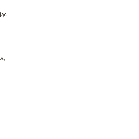
jąc
 są