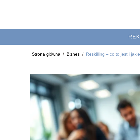
REK
Strona główna
/
Biznes
/
Reskilling – co to jest i ja