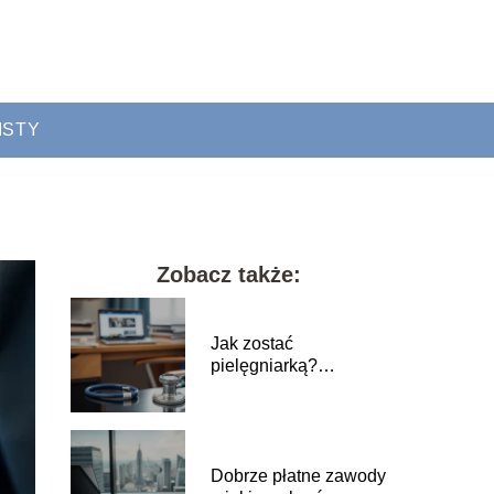
ISTY
Zobacz także:
Jak zostać
pielęgniarką?
Przewodnik po
wymaganiach i
ścieżce kariery
Dobrze płatne zawody