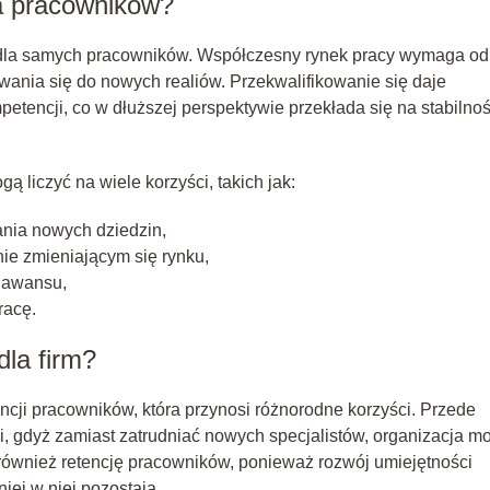
dla pracowników?
akże dla samych pracowników. Współczesny rynek pracy wymaga od
ania się do nowych realiów. Przekwalifikowanie się daje
tencji, co w dłuższej perspektywie przekłada się na stabilno
gą liczyć na wiele korzyści, takich jak:
ania nowych dziedzin,
ie zmieniającym się rynku,
ć awansu,
racę.
dla firm?
encji pracowników, która przynosi różnorodne korzyści. Przede
i, gdyż zamiast zatrudniać nowych specjalistów, organizacja m
również retencję pracowników, ponieważ rozwój umiejętności
niej w niej pozostają.