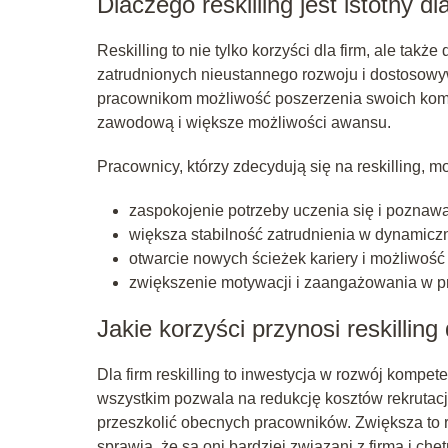
Dlaczego reskilling jest istotny 
Reskilling to nie tylko korzyści dla firm, ale t
zatrudnionych nieustannego rozwoju i dostosowyw
pracownikom możliwość poszerzenia swoich kompe
zawodową i większe możliwości awansu.
Pracownicy, którzy zdecydują się na reskilling, mo
zaspokojenie potrzeby uczenia się i poznaw
większa stabilność zatrudnienia w dynamiczn
otwarcie nowych ścieżek kariery i możliwoś
zwiększenie motywacji i zaangażowania w p
Jakie korzyści przynosi reskilling 
Dla firm reskilling to inwestycja w rozwój kompet
wszystkim pozwala na redukcję kosztów rekrutacj
przeszkolić obecnych pracowników. Zwiększa to 
sprawia, że są oni bardziej związani z firmą i chęt