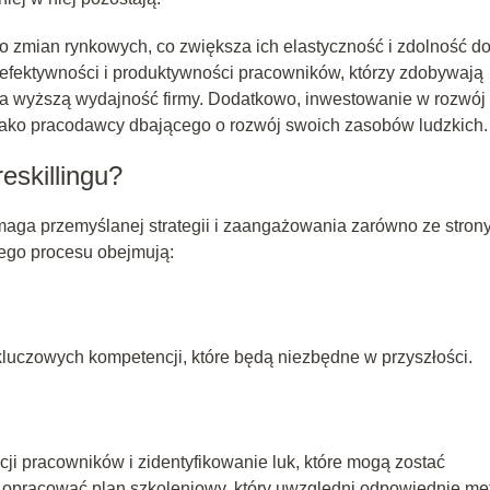
do zmian rynkowych, co zwiększa ich elastyczność i zdolność d
efektywności i produktywności pracowników, którzy zdobywają
na wyższą wydajność firmy. Dodatkowo, inwestowanie w rozwój
jako pracodawcy dbającego o rozwój swoich zasobów ludzkich.
eskillingu?
aga przemyślanej strategii i zaangażowania zarówno ze stron
tego procesu obejmują:
a kluczowych kompetencji, które będą niezbędne w przyszłości.
i pracowników i zidentyfikowanie luk, które mogą zostać
y opracować plan szkoleniowy, który uwzględni odpowiednie me