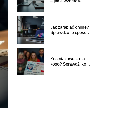
– jakie wybrać w
dzisiejszych czasach?
Jak zarabiać online?
Sprawdzone sposoby
na sukces w
Internecie
Kosiniakowe – dla
kogo? Sprawdź, komu
przysługuje to
świadczenie!