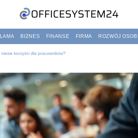
LAMA
BIZNES
FINANSE
FIRMA
ROZWÓJ OSOB
kie niesie korzyści dla pracowników?