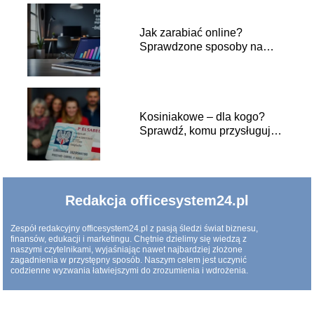
Jak zarabiać online?
Sprawdzone sposoby na
sukces w Internecie
Kosiniakowe – dla kogo?
Sprawdź, komu przysługuje
to świadczenie!
Redakcja officesystem24.pl
Zespół redakcyjny officesystem24.pl z pasją śledzi świat biznesu,
finansów, edukacji i marketingu. Chętnie dzielimy się wiedzą z
naszymi czytelnikami, wyjaśniając nawet najbardziej złożone
zagadnienia w przystępny sposób. Naszym celem jest uczynić
codzienne wyzwania łatwiejszymi do zrozumienia i wdrożenia.