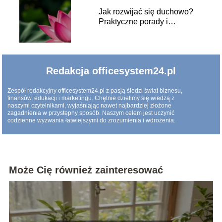
Jak rozwijać się duchowo?
Praktyczne porady i
wskazówki
Redakcja officesystem24.pl
Zespół redakcyjny officesystem24.pl z pasją śledzi świat biznesu,
finansów, edukacji i marketingu. Chętnie dzielimy się wiedzą z
naszymi czytelnikami, wyjaśniając nawet najbardziej złożone
zagadnienia w przystępny sposób. Naszym celem jest uczynić
codzienne wyzwania łatwiejszymi do zrozumienia i wdrożenia.
Może Cię również zainteresować