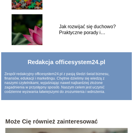
Jak rozwijać się duchowo?
Praktyczne porady i
wskazówki
Redakcja officesystem24.pl
Zespół redakcyjny officesystem24.pl z pasją śledzi świat biznesu,
finansów, edukacji i marketingu. Chętnie dzielimy się wiedzą z
naszymi czytelnikami, wyjaśniając nawet najbardziej złożone
zagadnienia w przystępny sposób. Naszym celem jest uczynić
codzienne wyzwania łatwiejszymi do zrozumienia i wdrożenia.
Może Cię również zainteresować